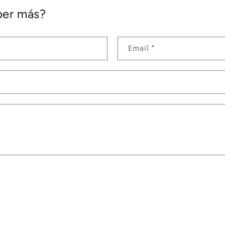
ber más?
Email
*