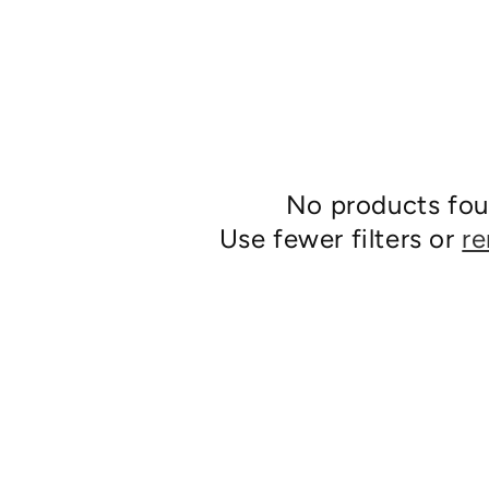
No products fo
Use fewer filters or
re