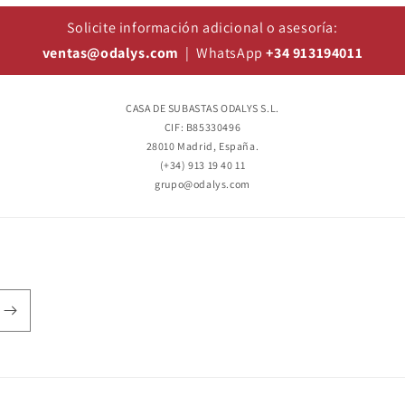
Solicite información adicional o asesoría:
ventas@odalys.com
| WhatsApp
+34 913194011
CASA DE SUBASTAS ODALYS S.L.
CIF: B85330496
28010 Madrid, España.
(+34) 913 19 40 11
grupo@odalys.com