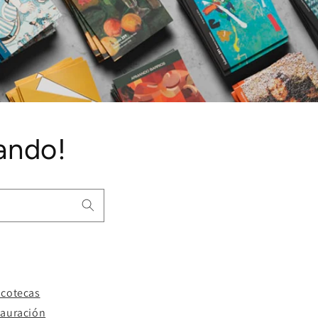
ando!
acotecas
tauración