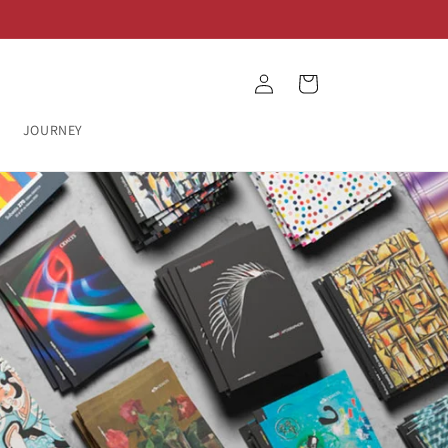
Log
Cart
in
JOURNEY