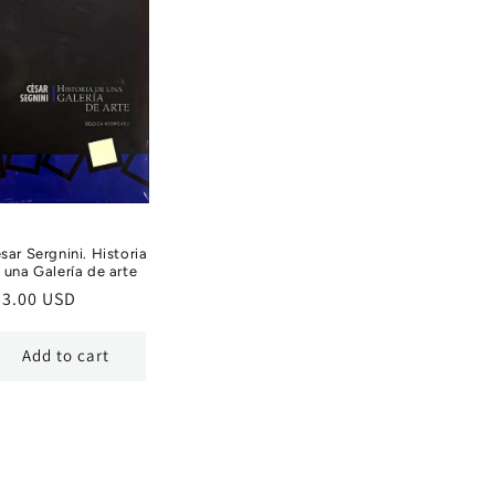
sar Sergnini. Historia
 una Galería de arte
egular
33.00 USD
ice
Add to cart