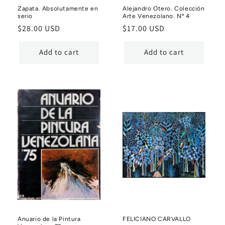
Zapata. Absolutamente en
Alejandro Otero. Colección
serio
Arte Venezolano. Nº 4
Regular
$28.00 USD
Regular
$17.00 USD
price
price
Add to cart
Add to cart
Anuario de la Pintura
FELICIANO CARVALLO