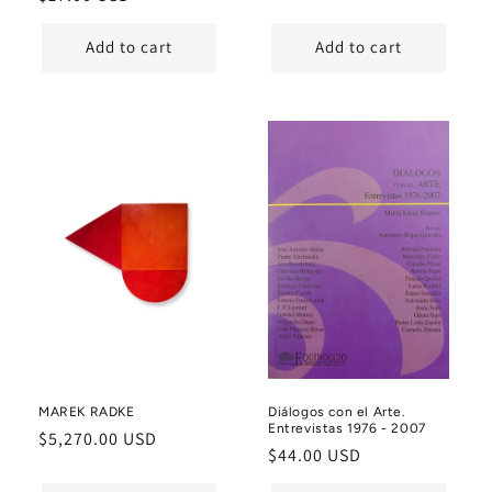
price
price
Add to cart
Add to cart
MAREK RADKE
Diálogos con el Arte.
Entrevistas 1976 - 2007
Regular
$5,270.00 USD
Regular
$44.00 USD
price
price