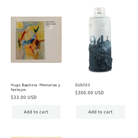
Hugo Baptista. Memorias y
SUSO33
festejos
Regular
$300.00 USD
Regular
$33.00 USD
price
price
Add to cart
Add to cart