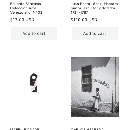
Eduardo Bárcenas.
Juan Pedro López. Maestro
Colección Arte
pintor, escultor y dorador
Venezolano. Nº 32
1724-1787
Regular
$17.00 USD
Regular
$110.00 USD
price
price
Add to cart
Add to cart
ISABELLE PRADE
CARLOS HERRERA