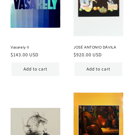
Vasarely II
JOSÉ ANTONIO DÁVILA
Regular
$143.00 USD
Regular
$920.00 USD
price
price
Add to cart
Add to cart