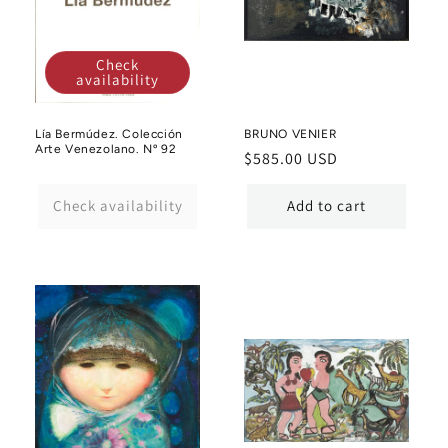
Check
availability
Lía Bermúdez. Colección
BRUNO VENIER
Arte Venezolano. Nº 92
Regular
$585.00 USD
price
Check availability
Add to cart