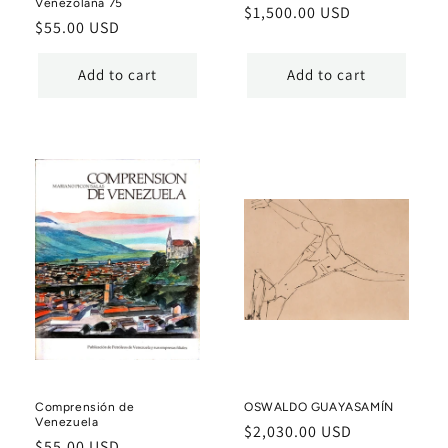
Venezolana 75
Regular
$1,500.00 USD
Regular
$55.00 USD
price
price
Add to cart
Add to cart
Comprensión de
OSWALDO GUAYASAMÍN
Venezuela
Regular
$2,030.00 USD
Regular
$55.00 USD