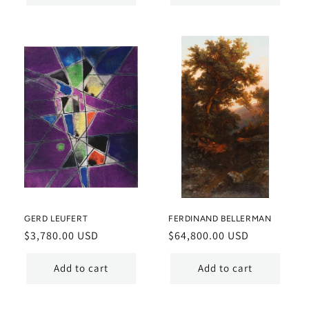
GERD LEUFERT
FERDINAND BELLERMAN
Regular
$3,780.00 USD
Regular
$64,800.00 USD
price
price
Add to cart
Add to cart