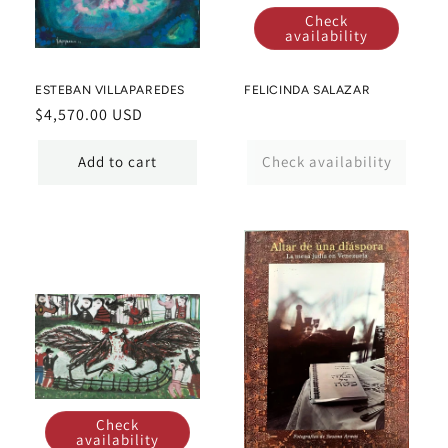
Check
availability
ESTEBAN VILLAPAREDES
FELICINDA SALAZAR
Regular
$4,570.00 USD
price
Add to cart
Check availability
Check
availability