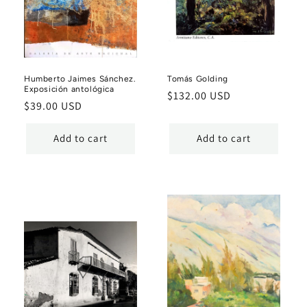
Humberto Jaimes Sánchez.
Tomás Golding
Exposición antológica
Regular
$132.00 USD
Regular
$39.00 USD
price
price
Add to cart
Add to cart