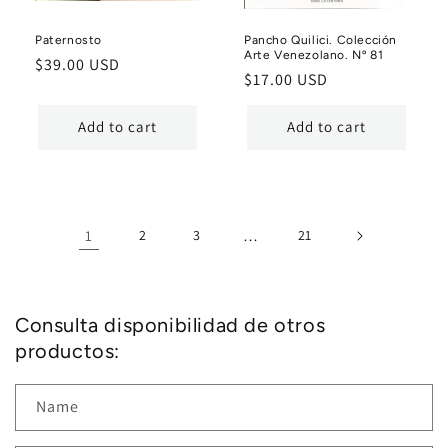
Paternosto
Pancho Quilici. Colección
Arte Venezolano. Nº 81
Regular
$39.00 USD
Regular
$17.00 USD
price
price
Add to cart
Add to cart
1
2
3
…
21
Consulta disponibilidad de otros
productos:
Name