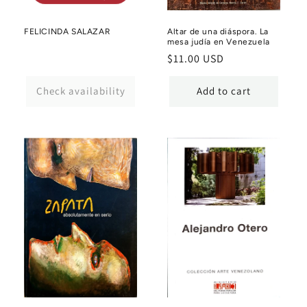
FELICINDA SALAZAR
Altar de una diáspora. La
mesa judía en Venezuela
Regular
$11.00 USD
price
Check availability
Add to cart