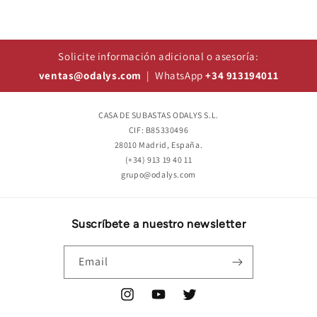
Solicite información adicional o asesoría:
ventas@odalys.com
| WhatsApp
+34 913194011
CASA DE SUBASTAS ODALYS S.L.
CIF: B85330496
28010 Madrid, España.
(+34) 913 19 40 11
grupo@odalys.com
Suscríbete a nuestro newsletter
Email
Instagram
YouTube
Twitter