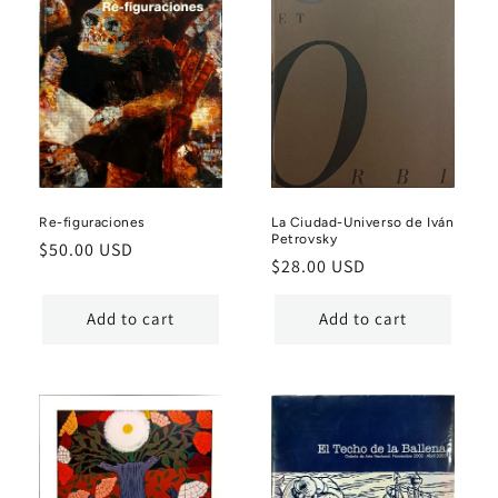
Re-figuraciones
La Ciudad-Universo de Iván
Petrovsky
Regular
$50.00 USD
Regular
$28.00 USD
price
price
Add to cart
Add to cart