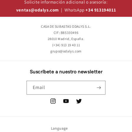
Solicite información adicional o asesoría:
ventas@odalys.com
| WhatsApp
+34 913194011
CASA DE SUBASTAS ODALYS S.L.
CIF: B85330496
28010 Madrid, España.
(+34) 913 19 40 11
grupo@odalys.com
Suscríbete a nuestro newsletter
Email
Instagram
YouTube
Twitter
Language