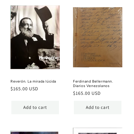
Reverón. La mirada lúcida
Ferdinand Bellermann.
Diarios Venezolanos
Regular
$165.00 USD
Regular
$165.00 USD
price
price
Add to cart
Add to cart