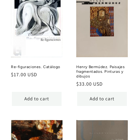
Re-figuraciones. Catálogo
Henry Bermúdez. Paisajes
fragmentados. Pinturas y
Regular
$17.00 USD
dibujos
price
Regular
$33.00 USD
price
Add to cart
Add to cart