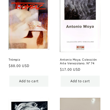
Trómpiz
Antonio Moya. Colección
Arte Venezolano. Nº 74
Regular
$88.00 USD
Regular
$17.00 USD
price
price
Add to cart
Add to cart