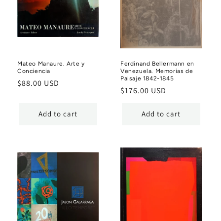
Mateo Manaure. Arte y
Ferdinand Bellermann en
Conciencia
Venezuela. Memorias de
Paisaje 1842-1845
Regular
$88.00 USD
Regular
$176.00 USD
price
price
Add to cart
Add to cart