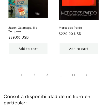
Jason Galarraga. Illo
Mercedes Pardo
Tempore
Regular
$220.00 USD
Regular
$39.00 USD
price
price
Add to cart
Add to cart
1
2
3
…
11
Consulta disponibilidad de un libro en
particular: