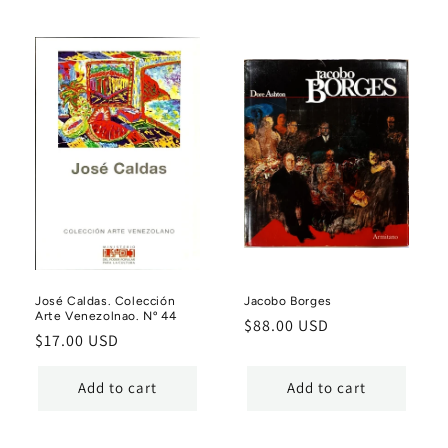
José Caldas. Colección
Jacobo Borges
Arte Venezolnao. Nº 44
Regular
$88.00 USD
Regular
$17.00 USD
price
price
Add to cart
Add to cart