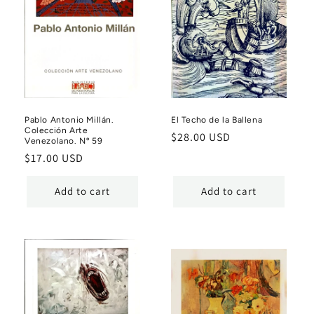
Pablo Antonio Millán.
El Techo de la Ballena
Colección Arte
Regular
$28.00 USD
Venezolano. Nº 59
price
Regular
$17.00 USD
price
Add to cart
Add to cart