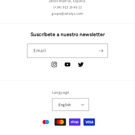
28010 Madrid, España.
(+34) 913 19 40 11
grupo@odalys.com
Suscríbete a nuestro newsletter
Email
Instagram
YouTube
Twitter
Language
English
Payment
methods
© 2026,
ODALYS
Powered by Shopify
Refund policy
Terms of service