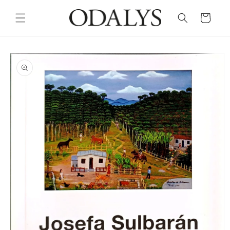
Skip to
content
Cart
Skip to
product
information