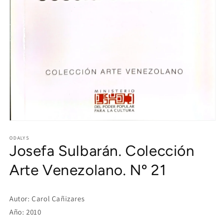
Open
media
1
ODALYS
Josefa Sulbarán. Colección
in
modal
Arte Venezolano. Nº 21
Autor: Carol Cañizares
Año: 2010