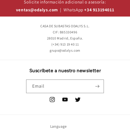
Solicite información adicional o asesoría:
ventas@odalys.com
| WhatsApp
+34 913194011
CASA DE SUBASTAS ODALYS S.L.
CIF: B85330496
28010 Madrid, España.
(+34) 913 19 40 11
grupo@odalys.com
Suscríbete a nuestro newsletter
Email
Instagram
YouTube
Twitter
Language