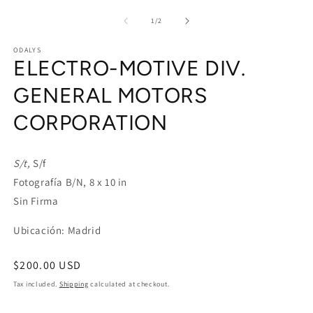
media
m
1
2
of
1
/
2
in
in
modal
m
ODALYS
ELECTRO-MOTIVE DIV.
GENERAL MOTORS
CORPORATION
S/t,
S/f
Fotografía B/N, 8 x 10 in
Sin Firma
Ubicación: Madrid
Regular
$200.00 USD
price
Tax included.
Shipping
calculated at checkout.