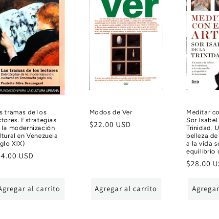
s tramas de los
Modos de Ver
Meditar co
ctores. Estrategias
Sor Isabel
Precio
$22.00 USD
 la modernización
Trinidad. 
habitual
ltural en Venezuela
belleza de
iglo XIX)
a la vida s
equilibrio
ecio
44.00 USD
Precio
$28.00 
bitual
habitual
Agregar al carrito
Agregar al carrito
Agregar