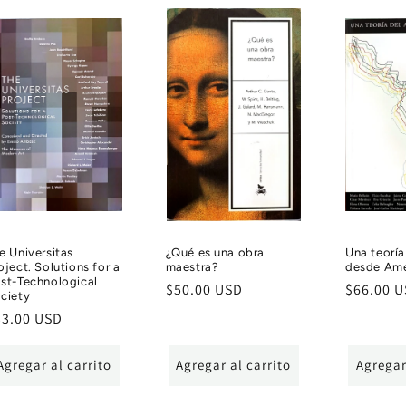
e Universitas
¿Qué es una obra
Una teoría
oject. Solutions for a
maestra?
desde Amé
st-Technological
Precio
$50.00 USD
Precio
$66.00 
ciety
habitual
habitual
ecio
33.00 USD
bitual
Agregar al carrito
Agregar al carrito
Agregar