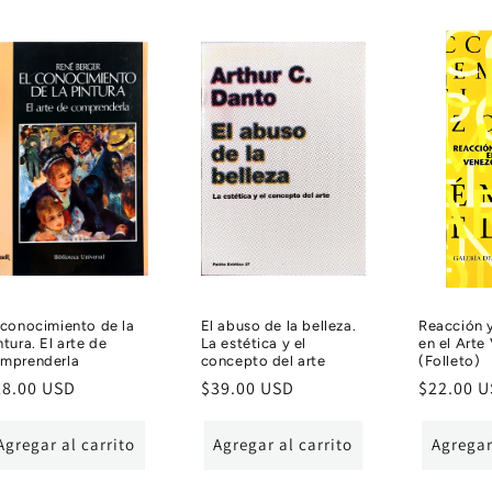
 conocimiento de la
El abuso de la belleza.
Reacción 
ntura. El arte de
La estética y el
en el Arte
mprenderla
concepto del arte
(Folleto)
ecio
28.00 USD
Precio
$39.00 USD
Precio
$22.00 
bitual
habitual
habitual
Agregar al carrito
Agregar al carrito
Agregar