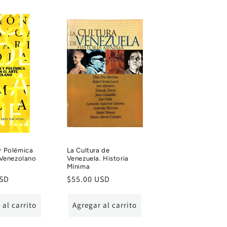
y Polémica
La Cultura de
 Venezolano
Venezuela. Historia
Mínima
USD
Precio
$55.00 USD
habitual
 al carrito
Agregar al carrito