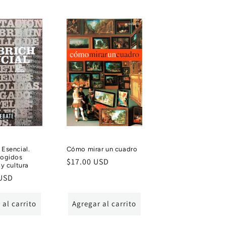
Esencial.
Cómo mirar un cuadro
cogidos
Precio
$17.00 USD
 y cultura
habitual
 USD
 al carrito
Agregar al carrito