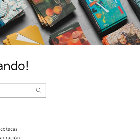
ando!
acotecas
tauración