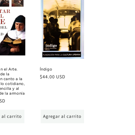
n el Arte.
Índigo
 de la
Precio
$44.00 USD
Un canto a la
habitual
 lo cotidiano,
encilla y al
 de la armonía
USD
 al carrito
Agregar al carrito