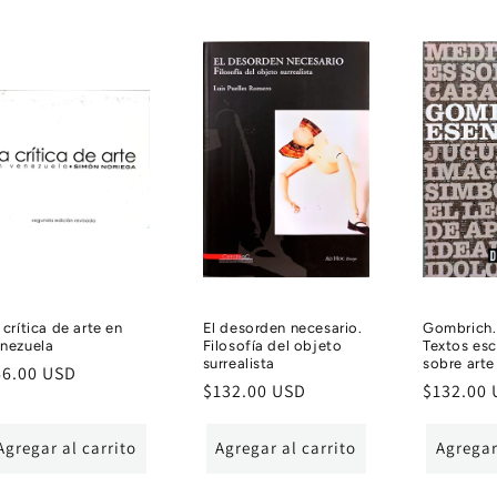
 crítica de arte en
El desorden necesario.
Gombrich. 
nezuela
Filosofía del objeto
Textos es
surrealista
sobre arte
ecio
66.00 USD
Precio
$132.00 USD
Precio
$132.00
bitual
habitual
habitual
Agregar al carrito
Agregar al carrito
Agregar