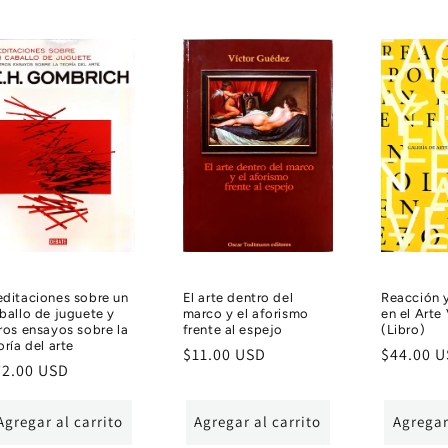
ditaciones sobre un
El arte dentro del
Reacción 
ballo de juguete y
marco y el aforismo
en el Arte
ros ensayos sobre la
frente al espejo
(Libro)
oría del arte
Precio
$11.00 USD
Precio
$44.00 
ecio
72.00 USD
habitual
habitual
bitual
Agregar al carrito
Agregar al carrito
Agregar