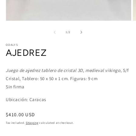
Open
O
media
m
1
2
of
1
/
2
in
in
modal
m
ODALYS
AJEDREZ
Juego de ajedrez tablero de cristal 3D, medieval vikingo
, S/f
Cristal, Tablero: 50 x 50 x 1 cm. Figuras: 9 cm
Sin firma
Ubicación: Caracas
Regular
$410.00 USD
price
Tax included.
Shipping
calculated at checkout.