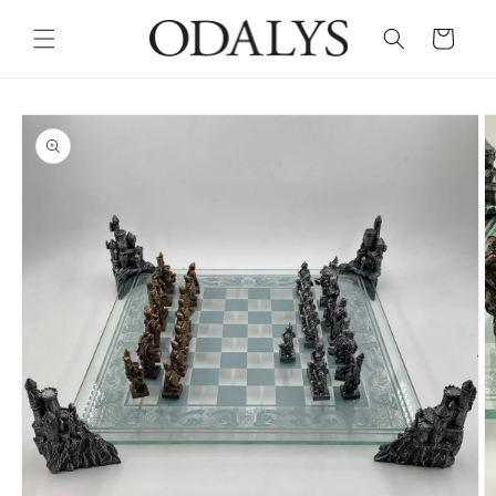
Skip to
content
Cart
Skip to
product
information