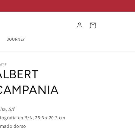
Log
Cart
in
JOURNEY
ALYS
ALBERT
CAMPANIA
lta, S/f
tografía en B/N, 25.3 x 20.3 cm
rmado dorso