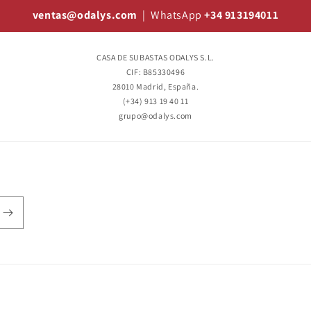
ventas@odalys.com
| WhatsApp
+34 913194011
CASA DE SUBASTAS ODALYS S.L.
CIF: B85330496
28010 Madrid, España.
(+34) 913 19 40 11
grupo@odalys.com