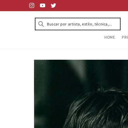
Skip to
content
Instagram
YouTube
Twitter
HOME
PR
Skip to
product
information