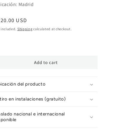
icación: Madrid
egular
520.00 USD
ice
 included.
Shipping
calculated at checkout.
Add to cart
icación del producto
tiro en instalaciones (gratuito)
aslado nacional e internacional
sponible