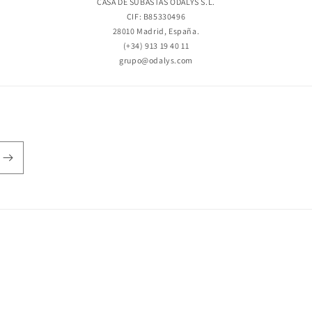
CASA DE SUBASTAS ODALYS S.L.
CIF: B85330496
28010 Madrid, España.
(+34) 913 19 40 11
grupo@odalys.com