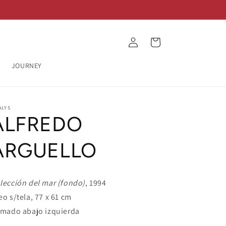
Log
Cart
in
JOURNEY
ALYS
ALFREDO
ARGUELLO
lección del mar (fondo)
, 1994
eo s/tela, 77 x 61 cm
rmado abajo izquierda