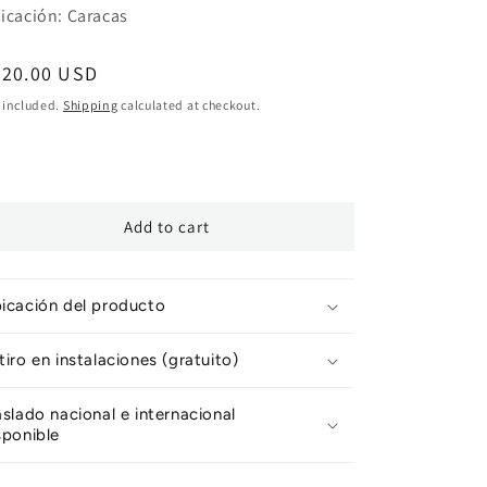
icación: Caracas
egular
420.00 USD
ice
 included.
Shipping
calculated at checkout.
Add to cart
icación del producto
tiro en instalaciones (gratuito)
aslado nacional e internacional
sponible