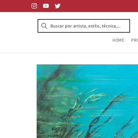
Skip to
content
Instagram
YouTube
Twitter
HOME
PR
Skip to
product
information