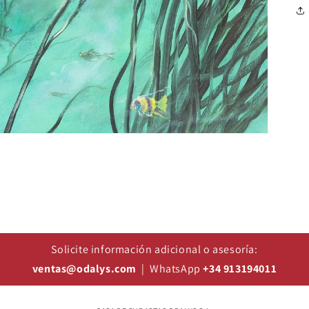
Solicite información adicional o asesoría:
ventas@odalys.com
| WhatsApp
+34 913194011