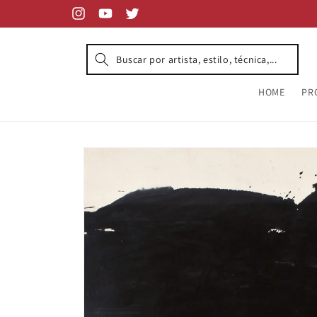
Skip to
content
Instagram
YouTube
Twitter
HOME
PR
Skip to
product
information