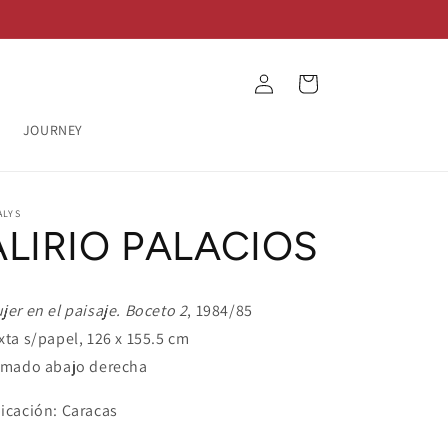
Log
Cart
in
JOURNEY
ALYS
ALIRIO PALACIOS
jer en el paisaje. Boceto 2
, 1984/85
xta s/papel, 126 x 155.5 cm
rmado abajo derecha
icación: Caracas