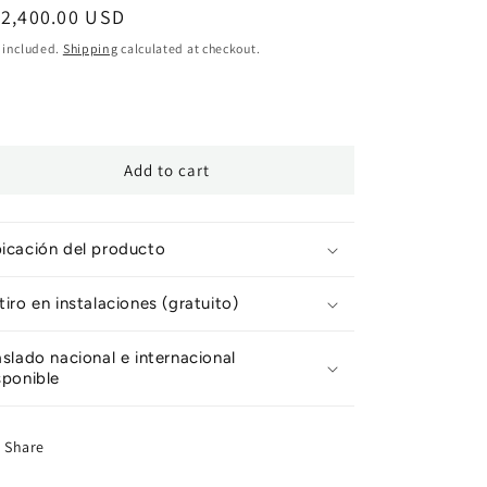
egular
12,400.00 USD
ice
 included.
Shipping
calculated at checkout.
Add to cart
icación del producto
tiro en instalaciones (gratuito)
aslado nacional e internacional
sponible
Share