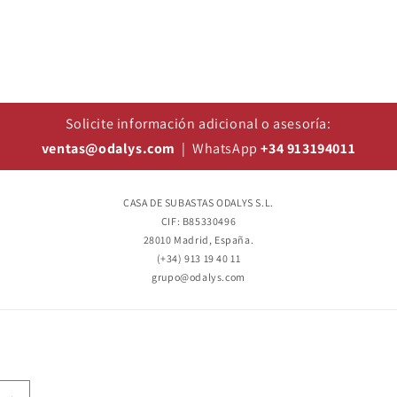
Solicite información adicional o asesoría:
ventas@odalys.com
| WhatsApp
+34 913194011
CASA DE SUBASTAS ODALYS S.L.
CIF: B85330496
28010 Madrid, España.
(+34) 913 19 40 11
grupo@odalys.com