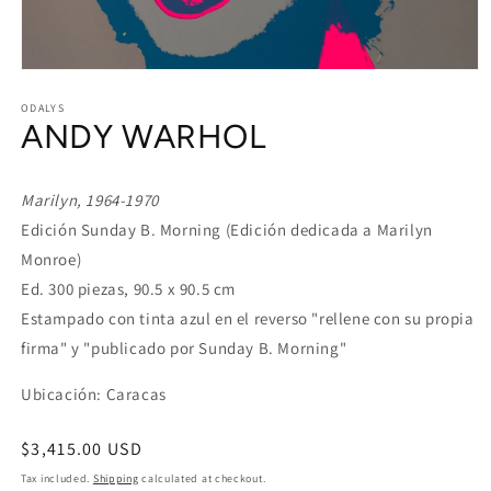
Open
media
1
ODALYS
ANDY WARHOL
in
modal
Marilyn, 1964-1970
Edición Sunday B. Morning (Edición dedicada a Marilyn
Monroe)
Ed. 300 piezas, 90.5 x 90.5 cm
Estampado con tinta azul en el reverso "rellene con su propia
firma" y "publicado por Sunday B. Morning"
Ubicación: Caracas
Regular
$3,415.00 USD
price
Tax included.
Shipping
calculated at checkout.