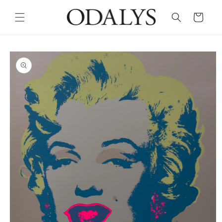
Skip to
content
Cart
Skip to
product
information