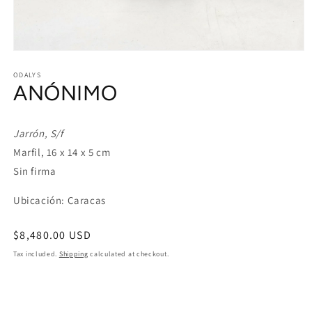
Open
media
1
ODALYS
ANÓNIMO
in
modal
Jarrón, S/f
Marfil, 16 x 14 x 5 cm
Sin firma
Ubicación: Caracas
Regular
$8,480.00 USD
price
Tax included.
Shipping
calculated at checkout.