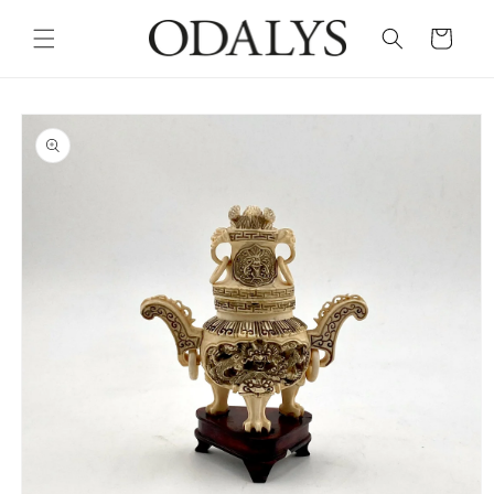
Skip to
content
Cart
Skip to
product
information