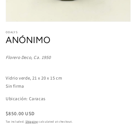
Open
media
1
ODALYS
ANÓNIMO
in
modal
Florero Deco, Ca. 1950
Vidrio verde, 21 x 20 x 15 cm
Sin firma
Ubicación: Caracas
Regular
$850.00 USD
price
Tax included.
Shipping
calculated at checkout.