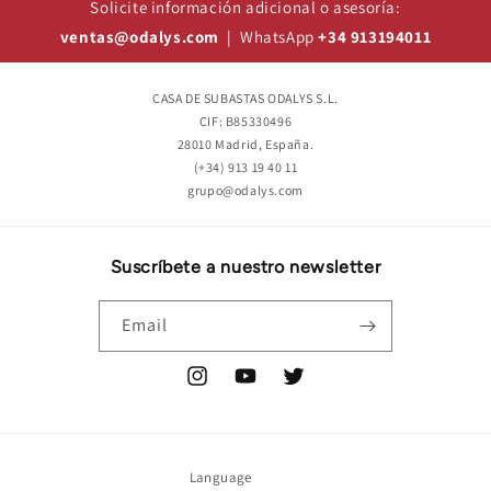
Solicite información adicional o asesoría:
ventas@odalys.com
| WhatsApp
+34 913194011
CASA DE SUBASTAS ODALYS S.L.
CIF: B85330496
28010 Madrid, España.
(+34) 913 19 40 11
grupo@odalys.com
Suscríbete a nuestro newsletter
Email
Instagram
YouTube
Twitter
Language