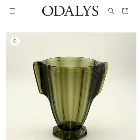
Skip to
content
Cart
Skip to
product
information