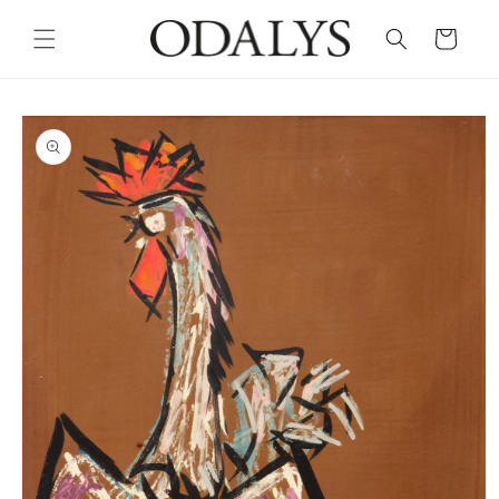
Skip to
content
Cart
Skip to
product
information