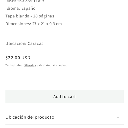
ISBN: 980-334-118-9
Idioma: Español
Tapa blanda - 28 páginas
Dimensiones: 27 x 21 x 0,3 cm
Ubicación: Caracas
Regular
$22.00 USD
price
Tax included.
Shipping
calculated at checkout.
Add to cart
Ubicación del producto