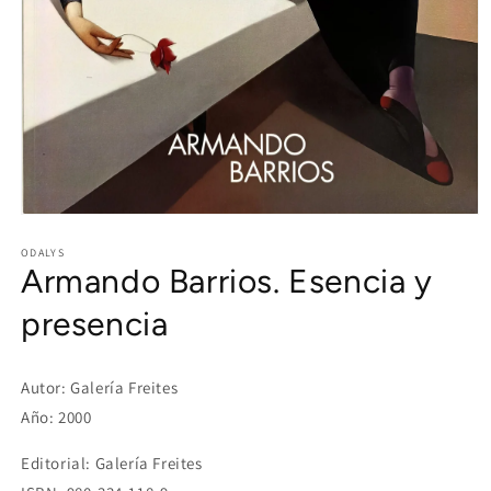
Open
media
1
ODALYS
Armando Barrios. Esencia y
in
modal
presencia
Autor: Galería Freites
Año: 2000
Editorial: Galería Freites