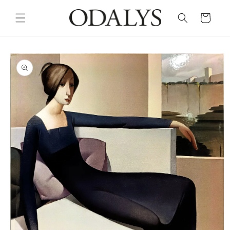
Skip to
content
Cart
Skip to
product
information