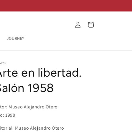
Log
Cart
in
JOURNEY
ALYS
rte en libertad.
Salón 1958
tor: Museo Alejandro Otero
o: 1998
itorial: Museo Alejandro Otero