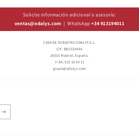
Solicite información adicional o asesoría:
ventas@odalys.com
| WhatsApp
+34 913194011
CASA DE SUBASTAS ODALYS S.L.
CIF: B85330496
28010 Madrid, España.
(+34) 913 19 40 11
grupo@odalys.com