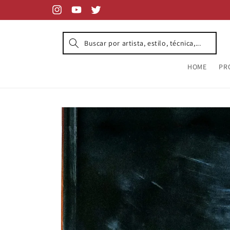
Skip to
content
Instagram
YouTube
Twitter
HOME
PR
Skip to
product
information