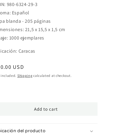
BN: 980-6324-29-3
ioma: Español
pa blanda - 205 páginas
mensiones: 21,5 x 15,5 x 1,5 cm
raje: 1000 ejemplares
icación: Caracas
egular
50.00 USD
ice
 included.
Shipping
calculated at checkout.
Add to cart
icación del producto