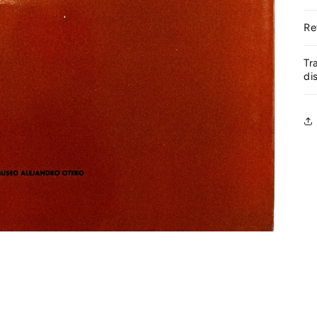
Re
Tr
di