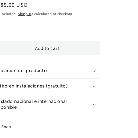
egular
585.00 USD
ice
 included.
Shipping
calculated at checkout.
Add to cart
icación del producto
tiro en instalaciones (gratuito)
aslado nacional e internacional
sponible
Share