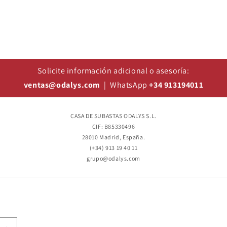
Solicite información adicional o asesoría:
ventas@odalys.com
| WhatsApp
+34 913194011
CASA DE SUBASTAS ODALYS S.L.
CIF: B85330496
28010 Madrid, España.
(+34) 913 19 40 11
grupo@odalys.com