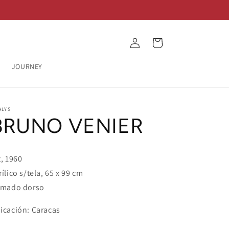
Log
Cart
in
JOURNEY
ALYS
BRUNO VENIER
t, 1960
rílico s/tela, 65 x 99 cm
rmado dorso
icación: Caracas