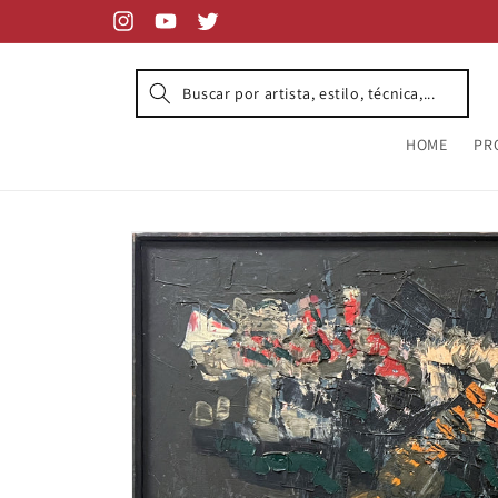
Skip to
content
Instagram
YouTube
Twitter
HOME
PR
Skip to
product
information