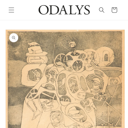
Skip to
content
Cart
Skip to
product
information