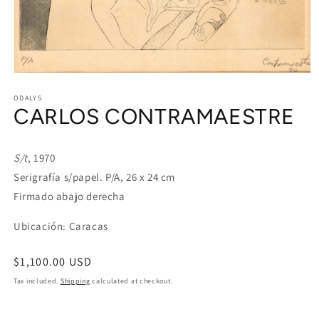
Open
media
1
ODALYS
CARLOS CONTRAMAESTRE
in
modal
S/t
, 1970
Serigrafía s/papel. P/A, 26 x 24 cm
Firmado abajo derecha
Ubicación: Caracas
Regular
$1,100.00 USD
price
Tax included.
Shipping
calculated at checkout.