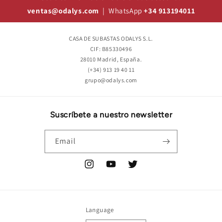
ventas@odalys.com
| WhatsApp
+34 913194011
CASA DE SUBASTAS ODALYS S.L.
CIF: B85330496
28010 Madrid, España.
(+34) 913 19 40 11
grupo@odalys.com
Suscríbete a nuestro newsletter
Email
Instagram
YouTube
Twitter
Language