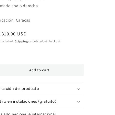
rmado abajo derecha
icación: Caracas
egular
,310.00 USD
ice
 included.
Shipping
calculated at checkout.
Add to cart
icación del producto
tiro en instalaciones (gratuito)
aslado nacional e internacional