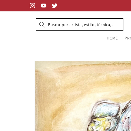
Skip to
content
Instagram
YouTube
Twitter
HOME
PR
Skip to
product
information