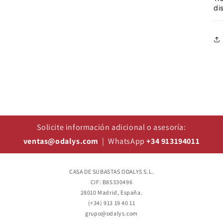
di
Solicite información adicional o asesoría:
ventas@odalys.com
| WhatsApp
+34 913194011
CASA DE SUBASTAS ODALYS S.L.
CIF: B85330496
28010 Madrid, España.
(+34) 913 19 40 11
grupo@odalys.com