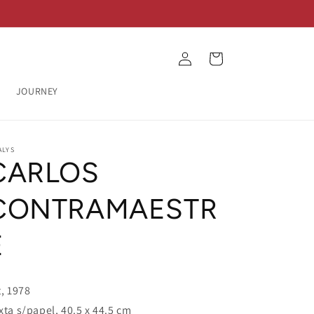
Log
Cart
in
JOURNEY
ALYS
CARLOS
CONTRAMAESTR
E
t, 1978
xta s/papel, 40.5 x 44.5 cm