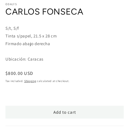
media
1
ODALYS
CARLOS FONSECA
in
modal
S/t, S/f
Tinta s/papel, 21.5 x 28 cm
Firmado abajo derecha
Ubicación: Caracas
Regular
$800.00 USD
price
Tax included.
Shipping
calculated at checkout.
Add to cart