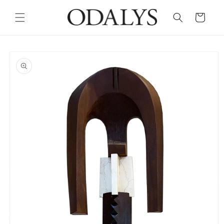
Skip to
content
Cart
Skip to
product
information