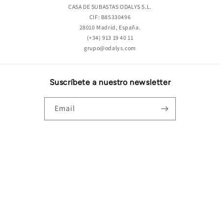
CASA DE SUBASTAS ODALYS S.L.
CIF: B85330496
28010 Madrid, España.
(+34) 913 19 40 11
grupo@odalys.com
Suscríbete a nuestro newsletter
Email
Instagram
YouTube
Twitter
Language
English