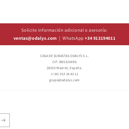
Solicite información adicional o asesoría:
ventas@odalys.com
| WhatsApp
+34 913194011
CASA DE SUBASTAS ODALYS S.L.
CIF: B85330496
28010 Madrid, España.
(+34) 913 19 40 11
grupo@odalys.com