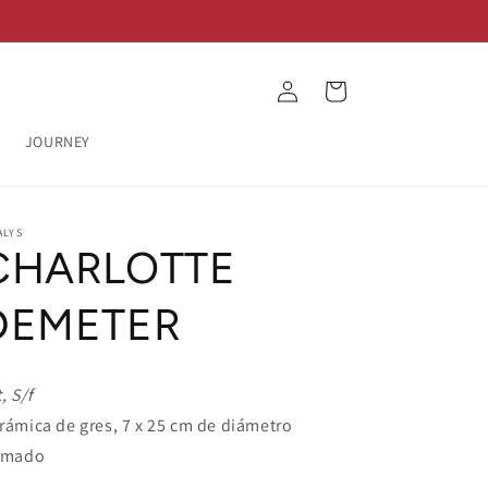
Log
Cart
in
JOURNEY
ALYS
CHARLOTTE
DEMETER
, S/f
rámica de gres, 7 x 25 cm de diámetro
rmado