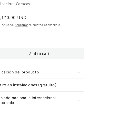
icación: Caracas
egular
,170.00 USD
ice
 included.
Shipping
calculated at checkout.
Add to cart
icación del producto
tiro en instalaciones (gratuito)
aslado nacional e internacional
sponible