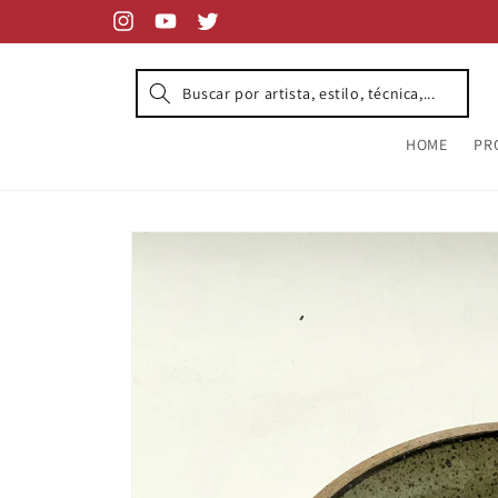
Skip to
content
Instagram
YouTube
Twitter
HOME
PR
Skip to
product
information