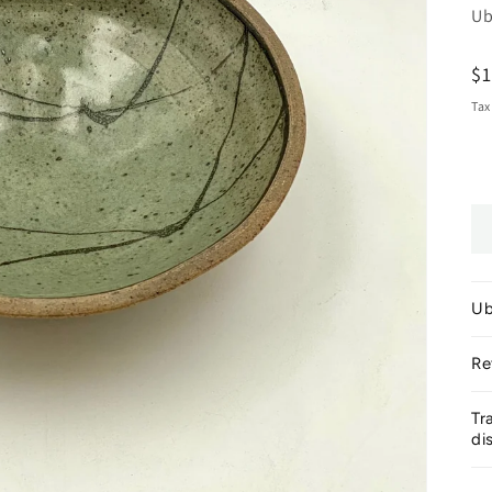
Ub
R
$1
pr
Tax
Ub
Re
Tr
di