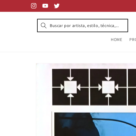
Skip to
content
Instagram
YouTube
Twitter
HOME
PR
Skip to
product
information