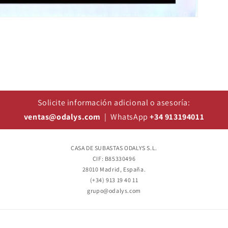
Solicite información adicional o asesoría:
ventas@odalys.com
| WhatsApp
+34 913194011
CASA DE SUBASTAS ODALYS S.L.
CIF: B85330496
28010 Madrid, España.
(+34) 913 19 40 11
grupo@odalys.com