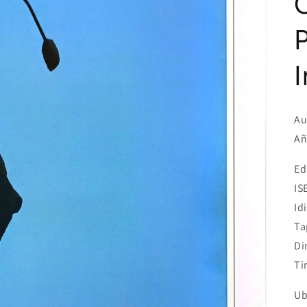
Au
Añ
Ed
IS
Id
Ta
Di
Ti
Ub