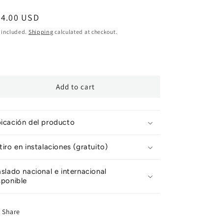
egular
44.00 USD
ice
 included.
Shipping
calculated at checkout.
Add to cart
icación del producto
tiro en instalaciones (gratuito)
aslado nacional e internacional
sponible
Share