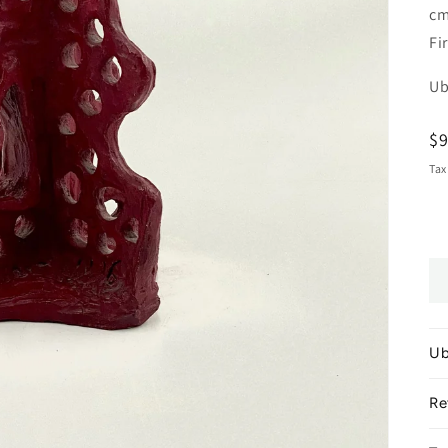
c
Fi
Ub
R
$
pr
Tax
Ub
Re