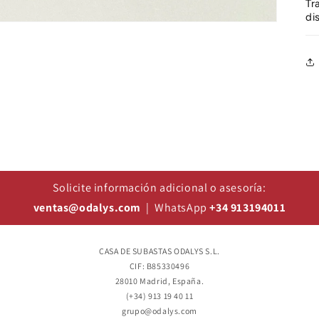
Tr
di
Solicite información adicional o asesoría:
ventas@odalys.com
| WhatsApp
+34 913194011
CASA DE SUBASTAS ODALYS S.L.
CIF: B85330496
28010 Madrid, España.
(+34) 913 19 40 11
grupo@odalys.com