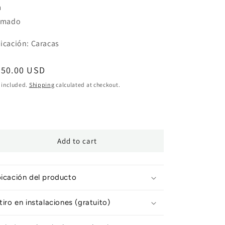
m
rmado
icación: Caracas
egular
950.00 USD
ice
 included.
Shipping
calculated at checkout.
Add to cart
icación del producto
tiro en instalaciones (gratuito)