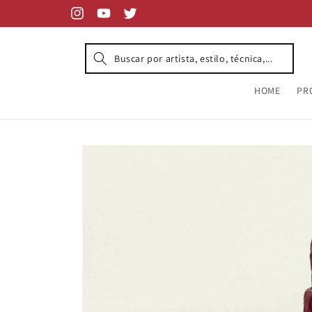
Skip to
content
Instagram
YouTube
Twitter
HOME
PR
Skip to
product
information