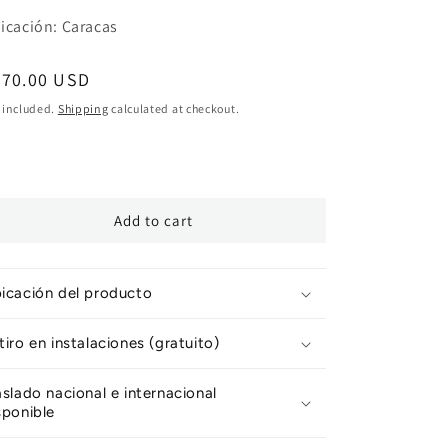
icación: Caracas
egular
870.00 USD
ice
 included.
Shipping
calculated at checkout.
Add to cart
icación del producto
tiro en instalaciones (gratuito)
aslado nacional e internacional
sponible