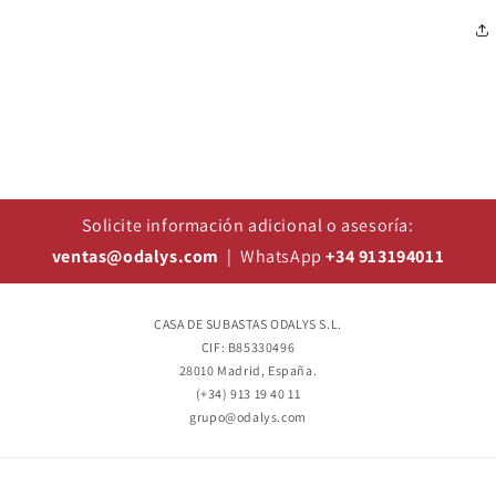
Solicite información adicional o asesoría:
ventas@odalys.com
| WhatsApp
+34 913194011
CASA DE SUBASTAS ODALYS S.L.
CIF: B85330496
28010 Madrid, España.
(+34) 913 19 40 11
grupo@odalys.com