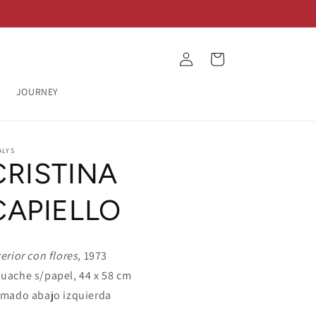
Log
Cart
in
JOURNEY
ALYS
CRISTINA
CAPIELLO
terior con flores
, 1973
uache s/papel, 44 x 58 cm
rmado abajo izquierda