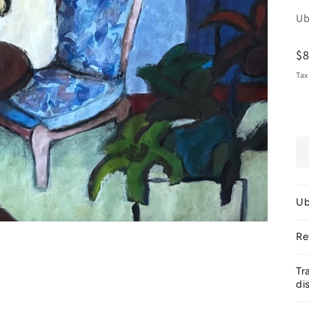
Ub
R
$
pr
Tax
Ub
Re
Tr
di