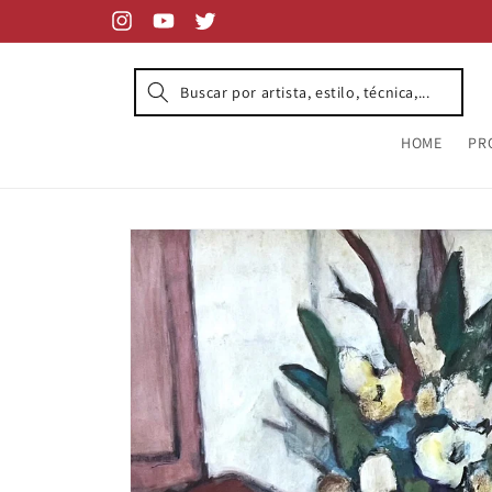
Skip to
content
Instagram
YouTube
Twitter
HOME
PR
Skip to
product
information