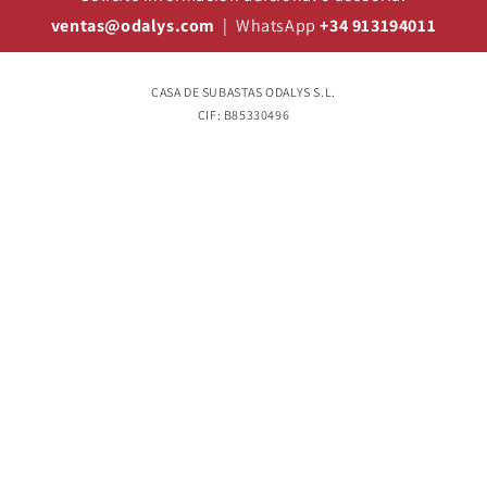
ventas@odalys.com
| WhatsApp
+34 913194011
CASA DE SUBASTAS ODALYS S.L.
CIF: B85330496
28010 Madrid, España.
(+34) 913 19 40 11
grupo@odalys.com