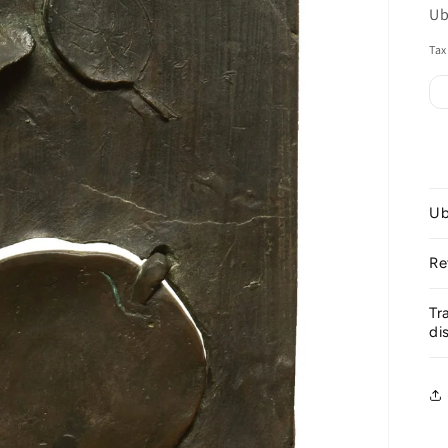
Ub
Tax
Ub
Re
Tr
di