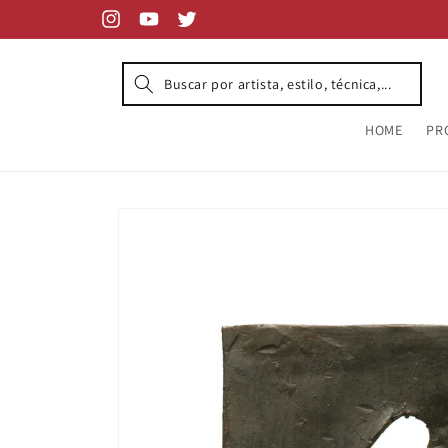
Skip to
content
Instagram
YouTube
Twitter
HOME
PR
Skip to
product
information