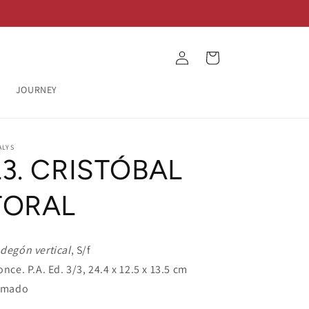
Log
Cart
in
JOURNEY
ALYS
L3. CRISTÓBAL
TORAL
degón vertical
, S/f
once. P.A. Ed. 3/3, 24.4 x 12.5 x 13.5 cm
rmado