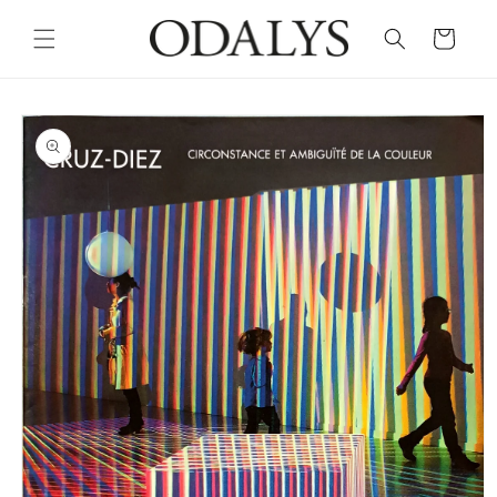
Skip to
content
Cart
Skip to
product
information