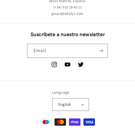
28010 Madrid, España.
(+34) 913 19 40 11
grupo@odalys.com
Suscríbete a nuestro newsletter
Email
Instagram
YouTube
Twitter
Language
English
Payment
methods
© 2026,
ODALYS
Powered by Shopify
Refund policy
Terms of service