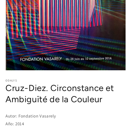
Open
media
1
ODALYS
Cruz-Diez. Circonstance et
in
modal
Ambiguïté de la Couleur
Autor: Fondation Vasarely
Año: 2014