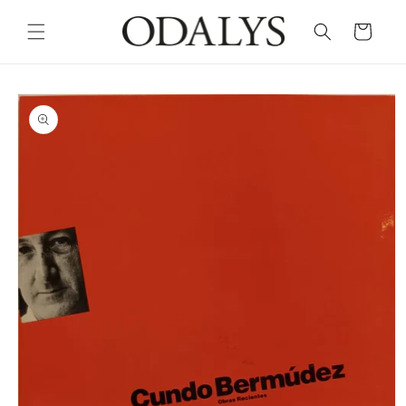
Skip to
content
Cart
Skip to
product
information