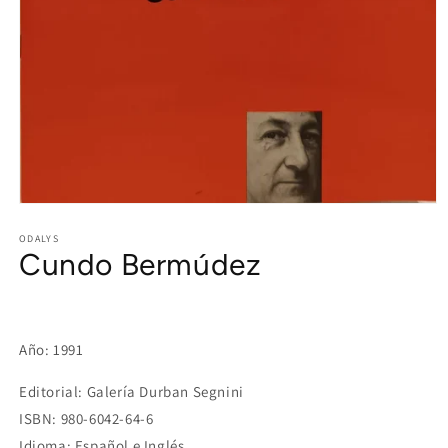
Open
media
1
ODALYS
Cundo Bermúdez
in
modal
Año: 1991
Editorial: Galería Durban Segnini
ISBN: 980-6042-64-6
Idioma: Español e Inglés