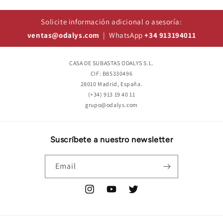
Solicite información adicional o asesoría:
ventas@odalys.com
| WhatsApp
+34 913194011
CASA DE SUBASTAS ODALYS S.L.
CIF: B85330496
28010 Madrid, España.
(+34) 913 19 40 11
grupo@odalys.com
Suscríbete a nuestro newsletter
Email
Instagram
YouTube
Twitter