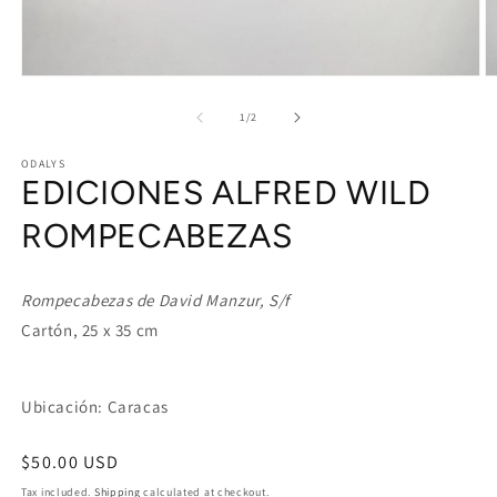
Open
O
media
m
1
2
of
1
/
2
in
in
modal
m
ODALYS
EDICIONES ALFRED WILD
ROMPECABEZAS
Rompecabezas de David Manzur, S/f
Cartón, 25 x 35 cm
Ubicación: Caracas
Regular
$50.00 USD
price
Tax included.
Shipping
calculated at checkout.