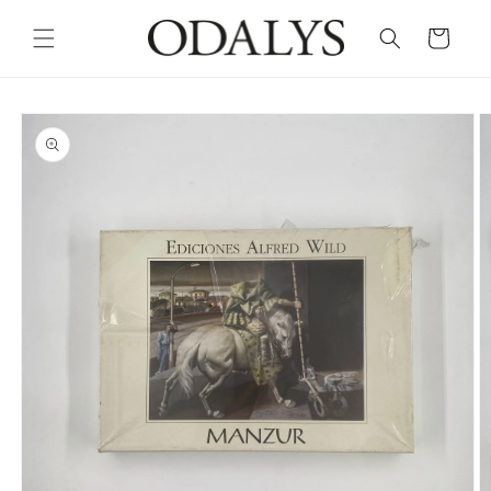
Skip to
content
Cart
Skip to
product
information