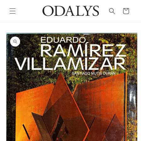
Skip to
content
Cart
Skip to
product
information