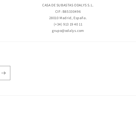
CASA DE SUBASTAS ODALYS S.L.
CIF: B85330496
28010 Madrid, España.
(+34) 913 19 40 11
grupo@odalys.com