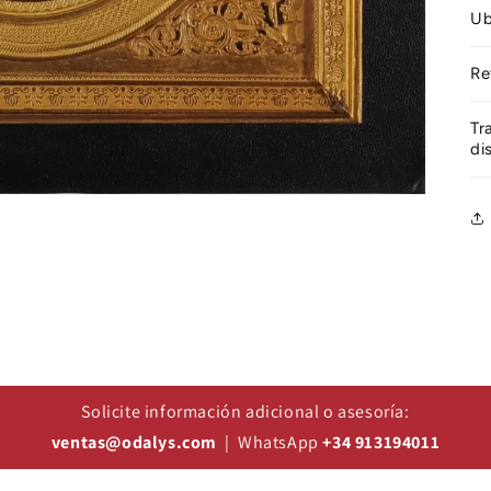
Ub
Re
Tr
di
Solicite información adicional o asesoría:
ventas@odalys.com
| WhatsApp
+34 913194011