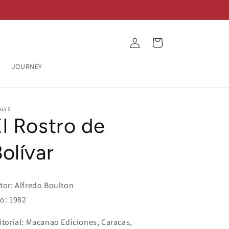
Log
Cart
in
JOURNEY
ALYS
l Rostro de
olívar
tor: Alfredo Boulton
o: 1982
itorial: Macanao Ediciones, Caracas,