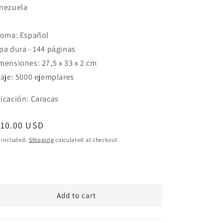
nezuela
ioma: Español
pa dura - 144 páginas
mensiones: 27,5 x 33 x 2 cm
raje: 5000 ejemplares
icación: Caracas
egular
110.00 USD
ice
 included.
Shipping
calculated at checkout.
Add to cart