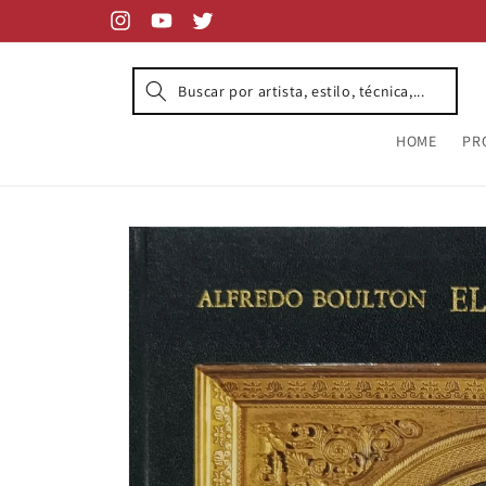
Skip to
content
Instagram
YouTube
Twitter
HOME
PR
Skip to
product
information