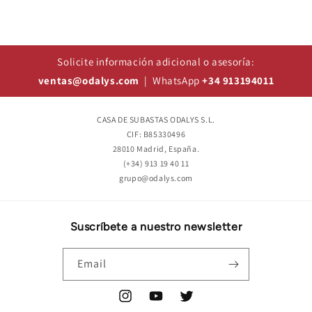
Solicite información adicional o asesoría:
ventas@odalys.com
| WhatsApp
+34 913194011
CASA DE SUBASTAS ODALYS S.L.
CIF: B85330496
28010 Madrid, España.
(+34) 913 19 40 11
grupo@odalys.com
Suscríbete a nuestro newsletter
Email
Instagram
YouTube
Twitter