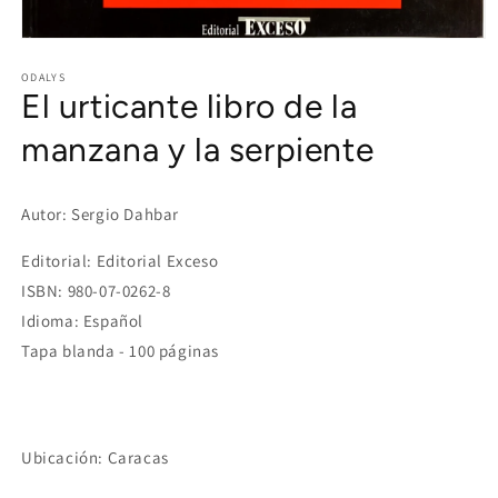
Open
media
1
ODALYS
El urticante libro de la
in
modal
manzana y la serpiente
Autor: Sergio Dahbar
Editorial: Editorial Exceso
ISBN: 980-07-0262-8
Idioma: Español
Tapa blanda - 100 páginas
Ubicación: Caracas