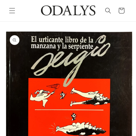
Skip to
content
Cart
Skip to
product
information