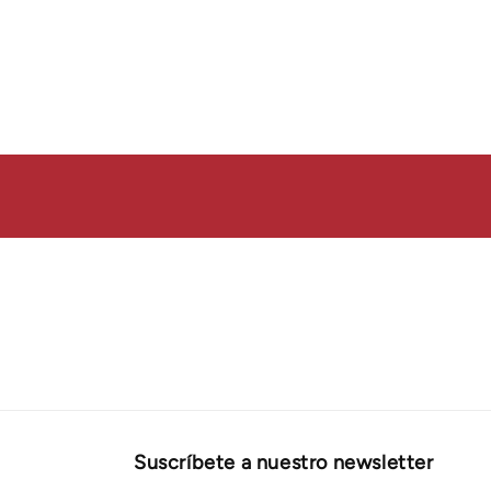
Open
media
1
in
modal
Suscríbete a nuestro newsletter