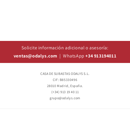
Solicite información adicional o asesoría:
ventas@odalys.com
| WhatsApp
+34 913194011
CASA DE SUBASTAS ODALYS S.L.
CIF: B85330496
28010 Madrid, España.
(+34) 913 19 40 11
grupo@odalys.com