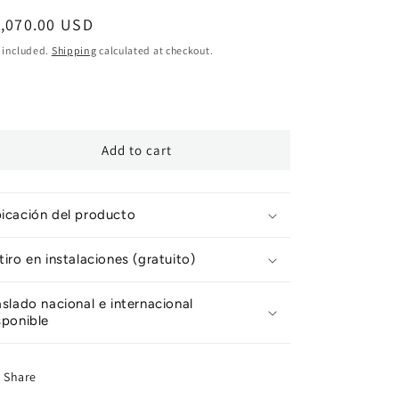
egular
1,070.00 USD
ice
 included.
Shipping
calculated at checkout.
Add to cart
icación del producto
tiro en instalaciones (gratuito)
aslado nacional e internacional
sponible
Share