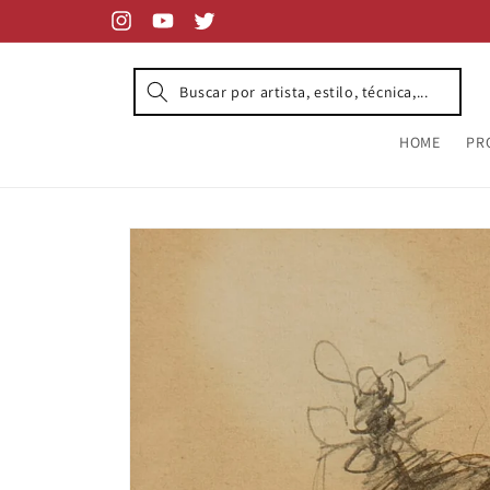
Skip to
content
Instagram
YouTube
Twitter
HOME
PR
Skip to
product
information