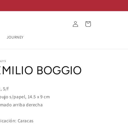
Log
Cart
in
JOURNEY
ALYS
EMILIO BOGGIO
, S/f
bujo s/papel, 14.5 x 9 cm
rmado arriba derecha
icación: Caracas