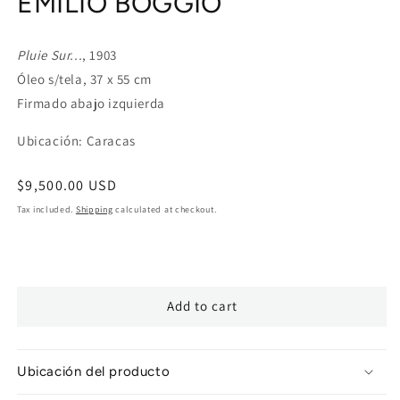
EMILIO BOGGIO
modal
Pluie Sur...
, 1903
Óleo s/tela, 37 x 55 cm
Firmado abajo izquierda
Ubicación: Caracas
Regular
$9,500.00 USD
price
Tax included.
Shipping
calculated at checkout.
Add to cart
Ubicación del producto