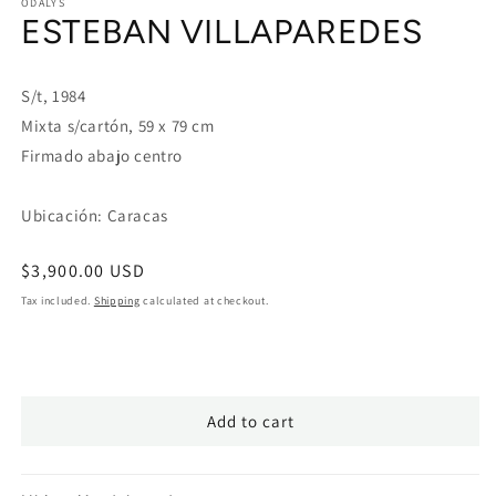
1
ODALYS
ESTEBAN VILLAPAREDES
in
modal
S/t, 1984
Mixta s/cartón, 59 x 79 cm
Firmado abajo centro
Ubicación: Caracas
Regular
$3,900.00 USD
price
Tax included.
Shipping
calculated at checkout.
Add to cart