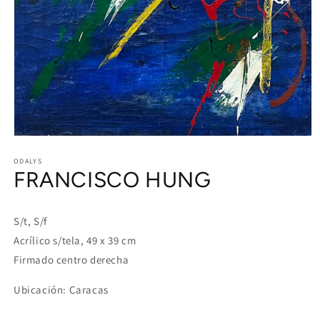
Open
media
1
ODALYS
FRANCISCO HUNG
in
modal
S/t, S/f
Acrílico s/tela, 49 x 39 cm
Firmado centro derecha
Ubicación: Caracas