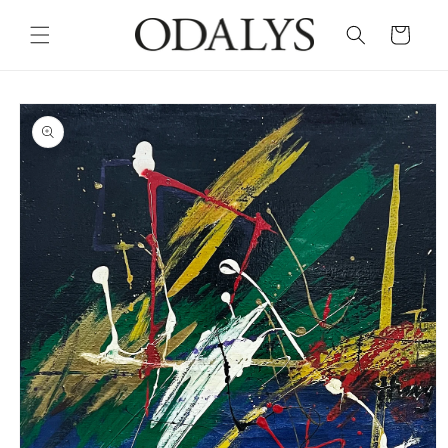
Skip to
content
Cart
Skip to
product
information