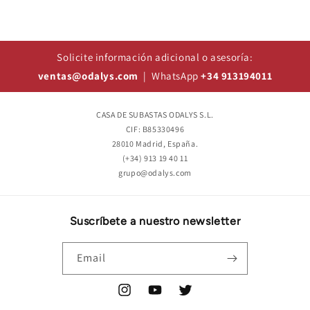
Solicite información adicional o asesoría:
ventas@odalys.com
| WhatsApp
+34 913194011
CASA DE SUBASTAS ODALYS S.L.
CIF: B85330496
28010 Madrid, España.
(+34) 913 19 40 11
grupo@odalys.com
Suscríbete a nuestro newsletter
Email
Instagram
YouTube
Twitter