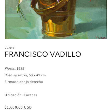
Open
media
1
ODALYS
FRANCISCO VADILLO
in
modal
Flores
, 1985
Óleo s/cartón, 59 x 49 cm
Firmado abajo derecha
Ubicación: Caracas
Regular
$1,600.00 USD