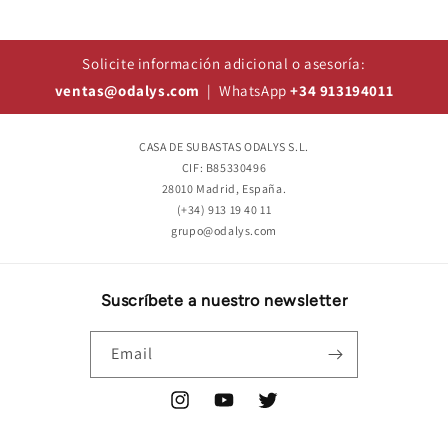
Solicite información adicional o asesoría:
ventas@odalys.com
| WhatsApp
+34 913194011
CASA DE SUBASTAS ODALYS S.L.
CIF: B85330496
28010 Madrid, España.
(+34) 913 19 40 11
grupo@odalys.com
Suscríbete a nuestro newsletter
Email
Instagram
YouTube
Twitter