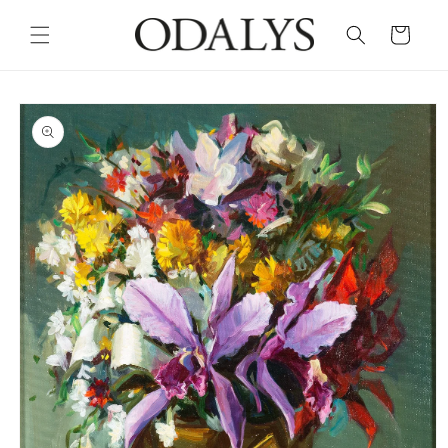
Skip to
content
Cart
Skip to
product
information