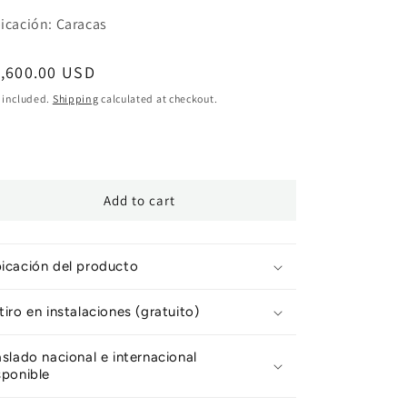
icación: Caracas
egular
1,600.00 USD
ice
 included.
Shipping
calculated at checkout.
Add to cart
icación del producto
tiro en instalaciones (gratuito)
aslado nacional e internacional
sponible