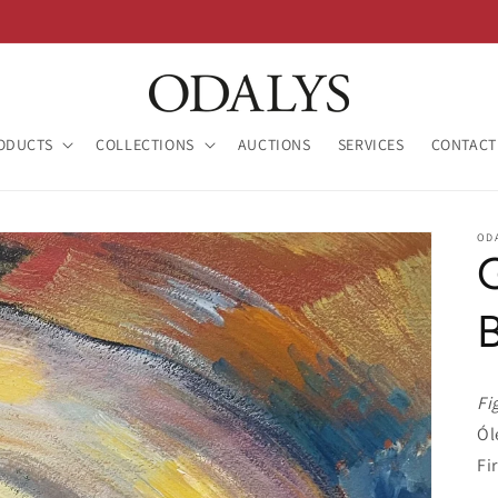
ODUCTS
COLLECTIONS
AUCTIONS
SERVICES
CONTACT
OD
Fi
Ól
Fi