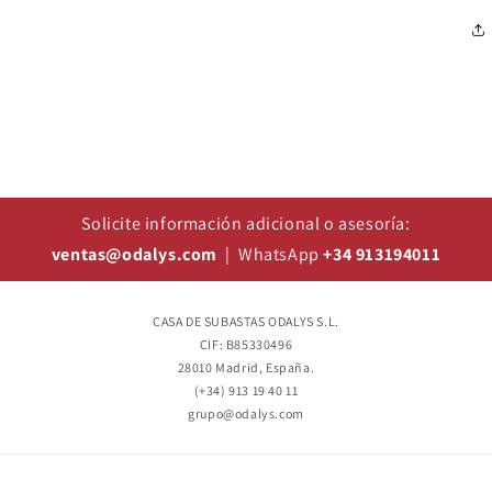
Solicite información adicional o asesoría:
ventas@odalys.com
| WhatsApp
+34 913194011
CASA DE SUBASTAS ODALYS S.L.
CIF: B85330496
28010 Madrid, España.
(+34) 913 19 40 11
grupo@odalys.com