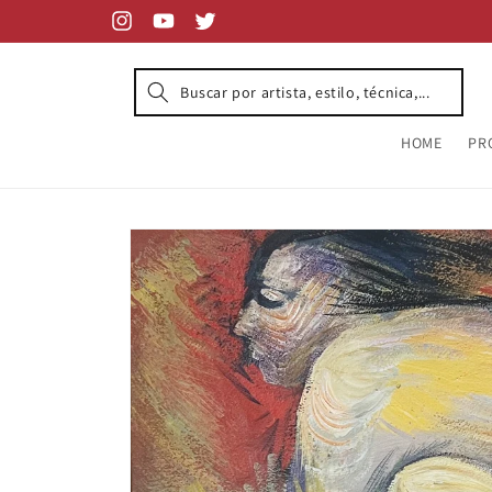
Skip to
content
Instagram
YouTube
Twitter
HOME
PR
Skip to
product
information