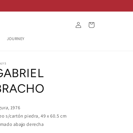
Log
Cart
in
JOURNEY
ALYS
GABRIEL
BRACHO
gura
, 1976
eo s/cartón piedra, 49 x 60.5 cm
rmado abajo derecha