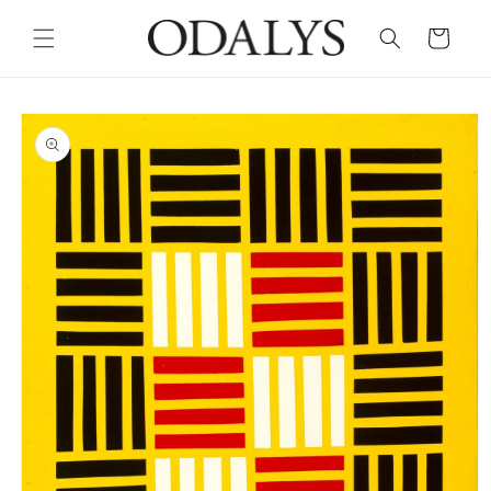
Skip to
content
Cart
Skip to
product
information