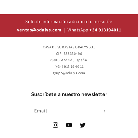
Solicite información adicional o asesoría:
ventas@odalys.com
| WhatsApp
+34 913194011
CASA DE SUBASTAS ODALYS S.L.
CIF: B85330496
28010 Madrid, España.
(+34) 913 19 40 11
grupo@odalys.com
Suscríbete a nuestro newsletter
Email
Instagram
YouTube
Twitter