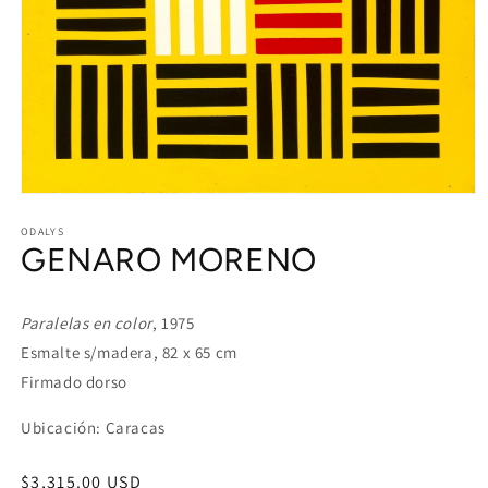
Open
media
1
ODALYS
GENARO MORENO
in
modal
Paralelas en color
, 1975
Esmalte s/madera, 82 x 65 cm
Firmado dorso
Ubicación: Caracas
Regular
$3,315.00 USD