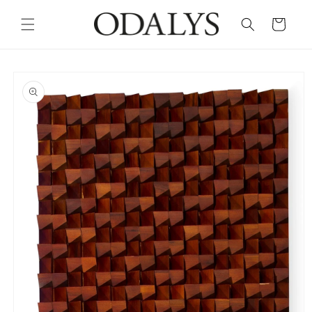
Skip to
content
Cart
Skip to
product
information