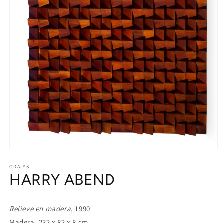
Open
media
1
ODALYS
HARRY ABEND
in
modal
Relieve en madera
, 1990
Madera, 232 x 82 x 8 cm