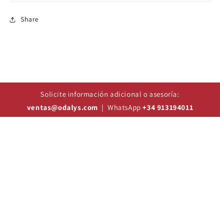
Share
Solicite información adicional o asesoría:
ventas@odalys.com
| WhatsApp
+34 913194011
CASA DE SUBASTAS ODALYS S.L.
CIF: B85330496
28010 Madrid, España.
(+34) 913 19 40 11
grupo@odalys.com
Suscríbete a nuestro newsletter