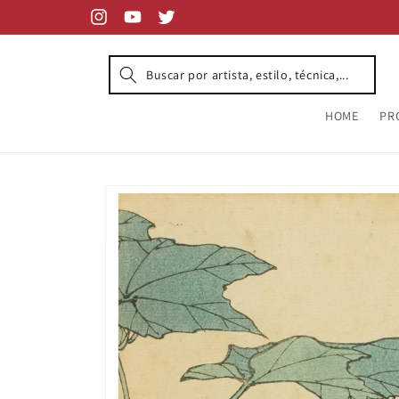
Skip to
content
Instagram
YouTube
Twitter
HOME
PR
Skip to
product
information