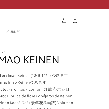
Log
Cart
in
JOURNEY
ALYS
IMAO KEINEN
tor:
Imao Keinen (1845-1924) 今尾景年
rma:
Imao Keinen今尾景年
tulo:
Farolillos y gorrión (灯籠児-ホジロ)
bro:
Dibujos de flores y pájaros de Keinen
einen Kachō Gafu 景年花鳥画譜) Volumen