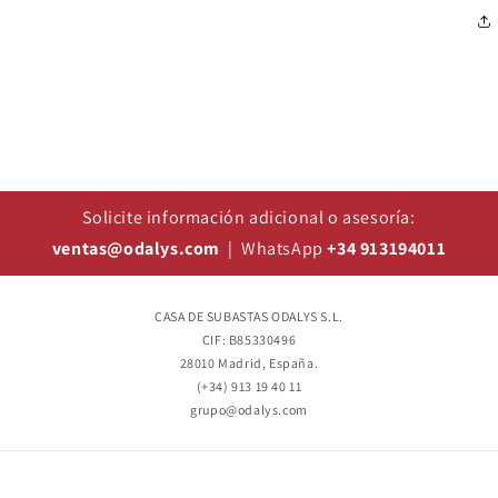
Solicite información adicional o asesoría:
ventas@odalys.com
| WhatsApp
+34 913194011
CASA DE SUBASTAS ODALYS S.L.
CIF: B85330496
28010 Madrid, España.
(+34) 913 19 40 11
grupo@odalys.com