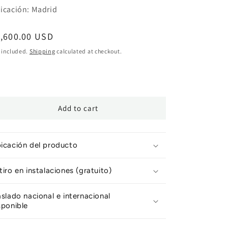
icación: Madrid
egular
1,600.00 USD
ice
 included.
Shipping
calculated at checkout.
Add to cart
icación del producto
tiro en instalaciones (gratuito)
aslado nacional e internacional
sponible