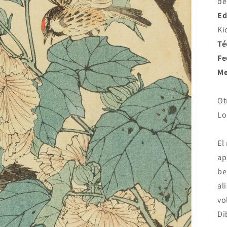
de
Ed
Ki
Té
Fe
Me
Ot
Lo
El
ap
be
al
vo
Di