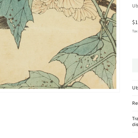
Ub
R
$
pr
Tax
Ub
Re
Tr
di