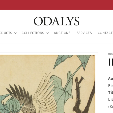
ODUCTS
COLLECTIONS
AUCTIONS
SERVICES
CONTACT
OD
Au
Fi
Tí
Li
(K