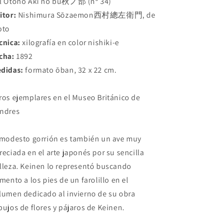
l Otoño Aki no bu秋ノ部 (nº 34)
itor:
Nishimura Sōzaemon西村總左衛門, de
oto
cnica:
xilografía en color nishiki-e
cha:
1892
didas:
formato ōban, 32 x 22 cm.
ros ejemplares en el Museo Británico de
ndres
 modesto gorrión es también un ave muy
reciada en el arte japonés por su sencilla
lleza. Keinen lo representó buscando
imento a los pies de un farolillo en el
lumen dedicado al invierno de su obra
bujos de flores y pájaros de Keinen.