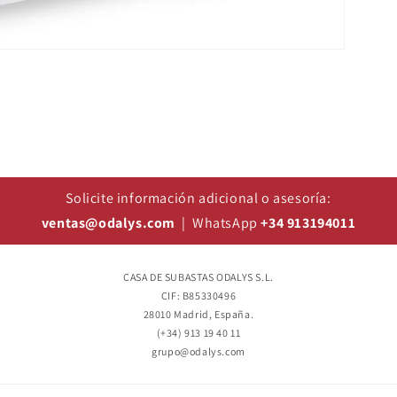
Solicite información adicional o asesoría:
ventas@odalys.com
| WhatsApp
+34 913194011
CASA DE SUBASTAS ODALYS S.L.
CIF: B85330496
28010 Madrid, España.
(+34) 913 19 40 11
grupo@odalys.com