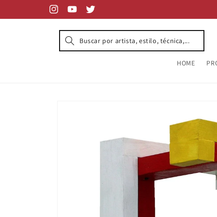
Skip to
content
Instagram
YouTube
Twitter
HOME
PR
Skip to
product
information