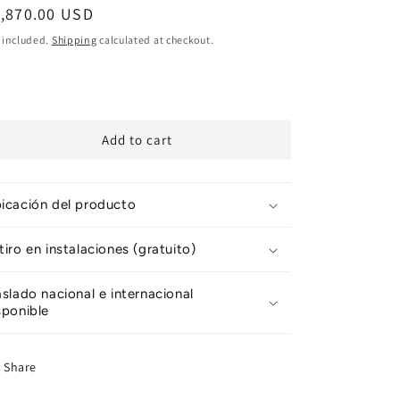
egular
1,870.00 USD
ice
 included.
Shipping
calculated at checkout.
Add to cart
icación del producto
tiro en instalaciones (gratuito)
aslado nacional e internacional
sponible
Share