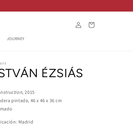
Log
Cart
in
JOURNEY
ALYS
ISTVÁN ÉZSIÁS
nstruction
, 2015
dera pintada, 46 x 46 x 36 cm
rmado
icación: Madrid