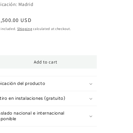
icación: Madrid
egular
3,500.00 USD
ice
 included.
Shipping
calculated at checkout.
Add to cart
icación del producto
tiro en instalaciones (gratuito)
aslado nacional e internacional
sponible