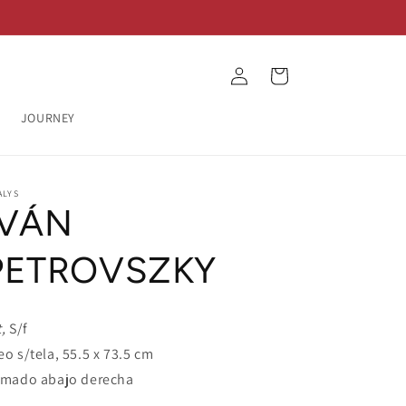
Log
Cart
in
JOURNEY
ALYS
IVÁN
PETROVSZKY
t,
S/f
eo s/tela, 55.5 x 73.5 cm
rmado abajo derecha