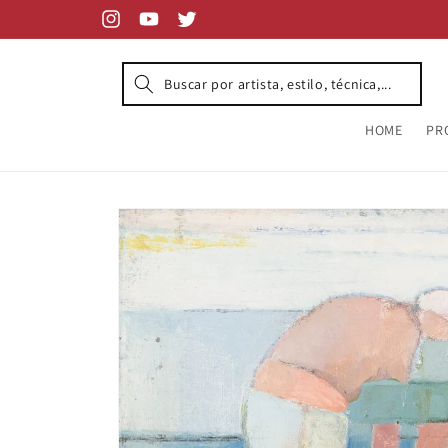
Skip to
content
Instagram
YouTube
Twitter
HOME
PR
Skip to
product
information