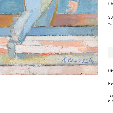
Ub
R
$
pr
Tax
Ub
Re
Tr
di