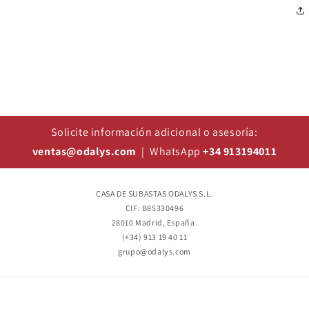
Solicite información adicional o asesoría:
ventas@odalys.com
| WhatsApp
+34 913194011
CASA DE SUBASTAS ODALYS S.L.
CIF: B85330496
28010 Madrid, España.
(+34) 913 19 40 11
grupo@odalys.com