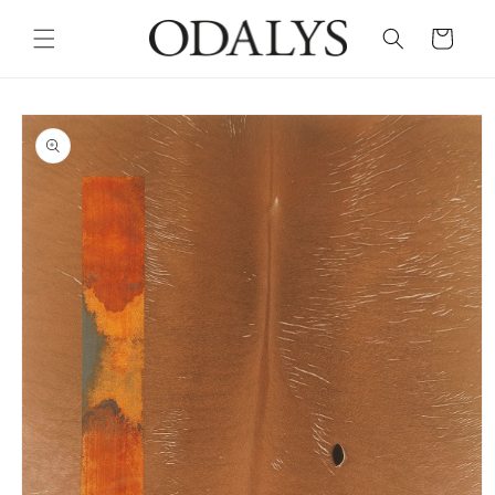
Skip to
content
Cart
Skip to
product
information