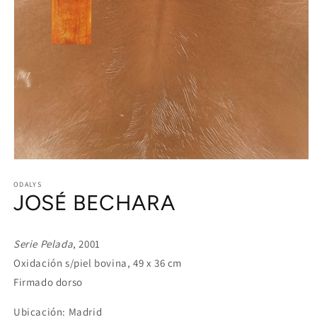
Open
media
1
ODALYS
JOSÉ BECHARA
in
modal
Serie Pelada
, 2001
Oxidación s/piel bovina, 49 x 36 cm
Firmado dorso
Ubicación: Madrid