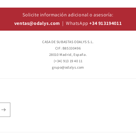
Solicite información adicional o asesoría:
ventas@odalys.com
| WhatsApp
+34 913194011
CASA DE SUBASTAS ODALYS S.L.
CIF: B85330496
28010 Madrid, España.
(+34) 913 19 40 11
grupo@odalys.com