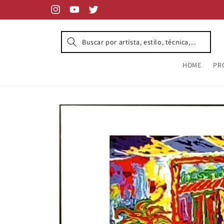
Skip to
content
Instagram
YouTube
Twitter
HOME
PR
Skip to
product
information