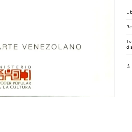
Ub
Re
Tr
di