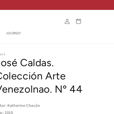
Log
Cart
in
JOURNEY
ALYS
José Caldas.
Colección Arte
Venezolnao. Nº 44
tor: Katherine Chacón
o: 2010