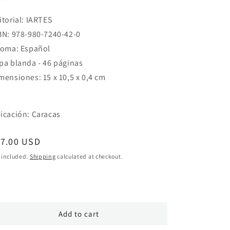
itorial: IARTES
BN: 978-980-7240-42-0
ioma: Español
pa blanda - 46 páginas
mensiones: 15 x 10,5 x 0,4 cm
icación: Caracas
egular
17.00 USD
ice
 included.
Shipping
calculated at checkout.
Add to cart