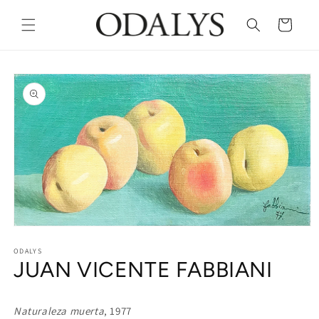
Skip to
content
Cart
Skip to
product
information
Open
media
1
ODALYS
JUAN VICENTE FABBIANI
in
modal
Naturaleza muerta
, 1977