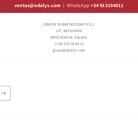
ventas@odalys.com
| WhatsApp
+34 913194011
CASA DE SUBASTAS ODALYS S.L.
CIF: B85330496
28010 Madrid, España.
(+34) 913 19 40 11
grupo@odalys.com