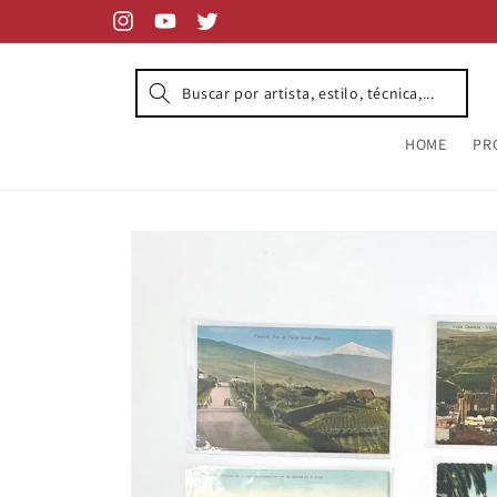
Skip to
content
Instagram
YouTube
Twitter
HOME
PR
Skip to
product
information