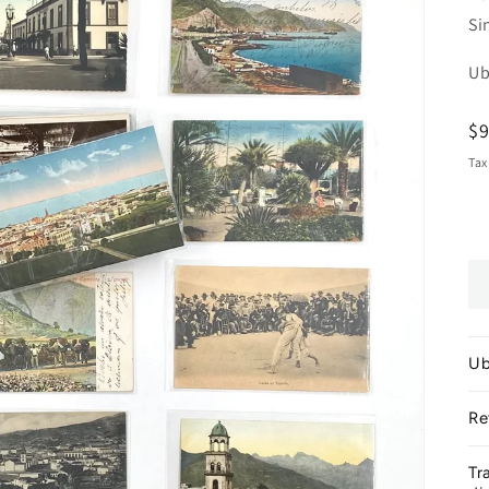
Si
Ub
R
$
pr
Tax
Ub
Re
Tr