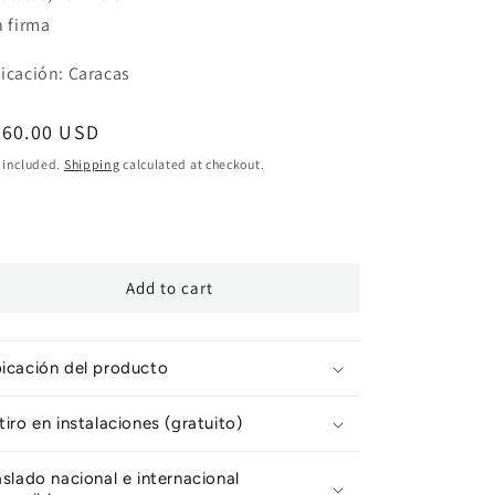
n firma
icación: Caracas
egular
960.00 USD
ice
 included.
Shipping
calculated at checkout.
Add to cart
icación del producto
tiro en instalaciones (gratuito)
aslado nacional e internacional