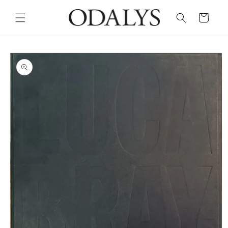
Skip to
content
Cart
Skip to
product
information